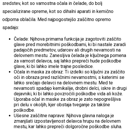
sredstev, kot so varnostna očala in čelade, do bolj
specializirane opreme, kot so dihalni aparati in kemično
odporna oblačila. Med najpogostejšo zaščitno opremo
spadajo:
Čelade: Njihova primarna funkcija je zagotoviti zaščito
glave pred morebitnimi poškodbami, ki bi nastale zaradi
padajočih predmetov, udarcev ali drugih nevarnosti na
delovnem mestu. Zanesljiva čelada je ključnega pomena
za varnost delavca, saj lahko prepreči hude poškodbe
glave, ki bi lahko imele trajne posledice.
Očala in maska za obraz: Ti izdelki so ključni za zaščito
oči in obraza pred različnimi nevarnostmi, s katerimi se
lahko srečajo delavci na delovnem mestu. Med te
nevarnosti spadajo kemikalije, drobni delci, iskre in drugi
dejavniki, ki bi lahko povzročili poškodbe vida ali kože.
Uporaba očal in maske za obraz je zato nepogrešljiva
pri delu v okoljih, kjer obstaja tveganje za takšne
poškodbe.
Ušesne zaščitne naprave: Njihova glavna naloga je
zmanjšati izpostavljenost delavca hrupu na delovnem
mestu, kar lahko prepreči dolgoročne poškodbe sluha.