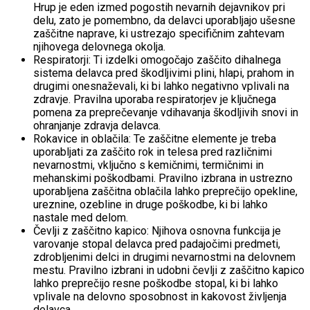
Hrup je eden izmed pogostih nevarnih dejavnikov pri
delu, zato je pomembno, da delavci uporabljajo ušesne
zaščitne naprave, ki ustrezajo specifičnim zahtevam
njihovega delovnega okolja.
Respiratorji: Ti izdelki omogočajo zaščito dihalnega
sistema delavca pred škodljivimi plini, hlapi, prahom in
drugimi onesnaževali, ki bi lahko negativno vplivali na
zdravje. Pravilna uporaba respiratorjev je ključnega
pomena za preprečevanje vdihavanja škodljivih snovi in
ohranjanje zdravja delavca.
Rokavice in oblačila: Te zaščitne elemente je treba
uporabljati za zaščito rok in telesa pred različnimi
nevarnostmi, vključno s kemičnimi, termičnimi in
mehanskimi poškodbami. Pravilno izbrana in ustrezno
uporabljena zaščitna oblačila lahko preprečijo opekline,
ureznine, ozebline in druge poškodbe, ki bi lahko
nastale med delom.
Čevlji z zaščitno kapico: Njihova osnovna funkcija je
varovanje stopal delavca pred padajočimi predmeti,
zdrobljenimi delci in drugimi nevarnostmi na delovnem
mestu. Pravilno izbrani in udobni čevlji z zaščitno kapico
lahko preprečijo resne poškodbe stopal, ki bi lahko
vplivale na delovno sposobnost in kakovost življenja
delavca.