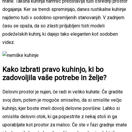
hrane. Takšna kuhinja namreč predstavlja tudi osrednji prostor
dogajanja. Ker se trendi spreminjajo, danes rustikalne kuhinje
najdemo tudi v sodobno opremljenih stanovanjih. V zadnjem
času se opaža, da so zlasti priljubljeni tisti modeli
podeželskih kuhinj, ki dajejo tako eleganten kot sodoben
videz.
Kako izbrati pravo kuhinjo, ki bo
zadovoljila vaše potrebe in želje?
Delovni prostor je nujen, če radi in veliko kuhate. Če gradite
svoj dom, potem je mogoče smiselno, da si omislite večjo
kuhinjo, kjer boste imeli dovolj delovne površine. Lahko si
omislite delovni otok, ki ga popestrite z nekaj stoli in ga
uporabljate kot prostor za malico. Če ste v fazi gradnje imate