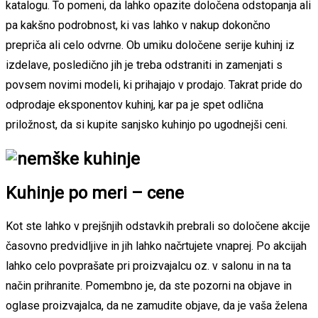
katalogu. To pomeni, da lahko opazite določena odstopanja ali
pa kakšno podrobnost, ki vas lahko v nakup dokončno
prepriča ali celo odvrne. Ob umiku določene serije kuhinj iz
izdelave, posledično jih je treba odstraniti in zamenjati s
povsem novimi modeli, ki prihajajo v prodajo. Takrat pride do
odprodaje eksponentov kuhinj, kar pa je spet odlična
priložnost, da si kupite sanjsko kuhinjo po ugodnejši ceni.
Kuhinje po meri – cene
Kot ste lahko v prejšnjih odstavkih prebrali so določene akcije
časovno predvidljive in jih lahko načrtujete vnaprej. Po akcijah
lahko celo povprašate pri proizvajalcu oz. v salonu in na ta
način prihranite. Pomembno je, da ste pozorni na objave in
oglase proizvajalca, da ne zamudite objave, da je vaša želena