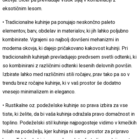
eksotičnim lesom.
• Tradicionalne kuhinje pa ponujajo neskončno paleto
elementov, barv, obdelav in materialov, ki jih lahko poljubno
kombinirate. Vgrajeni so najbolj dovršeni mehanizmi in
moderna okovja, ki dajejo pričakovano kakovost kuhinji. Pri
tradicionalnih kuhinjah prevladujejo predvsem svetli odtenki, ki
so kombinirani z različnimi odtenki lesenih delovnih površin.
Izbirate lahko med različnimi stili ročajev, prav tako pa so v
trendu brez ročajne kuhinje, ki v vaš prostor še dodatno
vnesejo minimalizem in eleganco.
• Rustikalne oz. podeželske kuhinje so prava izbira za vse
tiste, ki želite, da bi vaša kuhinja odražala pravo domačnost in
toplino. Podeželski stil kuhinje najpogosteje vidimo v kmečkih
hišah na podeželju, kjer kuhinja ni samo prostor za pripravo