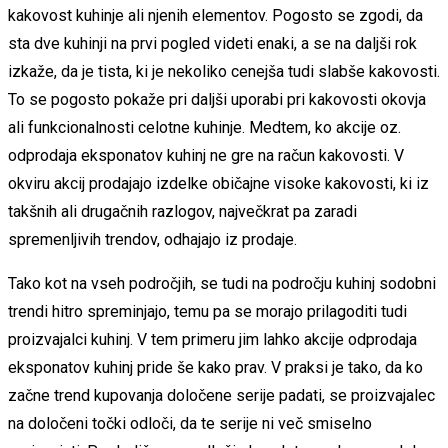
kakovost kuhinje ali njenih elementov. Pogosto se zgodi, da
sta dve kuhinji na prvi pogled videti enaki, a se na daljši rok
izkaže, da je tista, ki je nekoliko cenejša tudi slabše kakovosti.
To se pogosto pokaže pri daljši uporabi pri kakovosti okovja
ali funkcionalnosti celotne kuhinje. Medtem, ko akcije oz.
odprodaja eksponatov kuhinj ne gre na račun kakovosti. V
okviru akcij prodajajo izdelke običajne visoke kakovosti, ki iz
takšnih ali drugačnih razlogov, največkrat pa zaradi
spremenljivih trendov, odhajajo iz prodaje.
Tako kot na vseh področjih, se tudi na področju kuhinj sodobni
trendi hitro spreminjajo, temu pa se morajo prilagoditi tudi
proizvajalci kuhinj. V tem primeru jim lahko akcije odprodaja
eksponatov kuhinj pride še kako prav. V praksi je tako, da ko
začne trend kupovanja določene serije padati, se proizvajalec
na določeni točki odloči, da te serije ni več smiselno