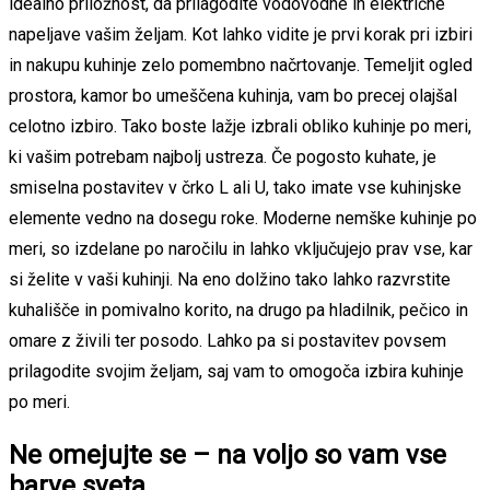
idealno priložnost, da prilagodite vodovodne in električne
napeljave vašim željam. Kot lahko vidite je prvi korak pri izbiri
in nakupu kuhinje zelo pomembno načrtovanje. Temeljit ogled
prostora, kamor bo umeščena kuhinja, vam bo precej olajšal
celotno izbiro. Tako boste lažje izbrali obliko kuhinje po meri,
ki vašim potrebam najbolj ustreza. Če pogosto kuhate, je
smiselna postavitev v črko L ali U, tako imate vse kuhinjske
elemente vedno na dosegu roke. Moderne nemške kuhinje po
meri, so izdelane po naročilu in lahko vključujejo prav vse, kar
si želite v vaši kuhinji. Na eno dolžino tako lahko razvrstite
kuhališče in pomivalno korito, na drugo pa hladilnik, pečico in
omare z živili ter posodo. Lahko pa si postavitev povsem
prilagodite svojim željam, saj vam to omogoča izbira kuhinje
po meri.
Ne omejujte se – na voljo so vam vse
barve sveta