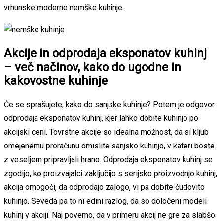
vrhunske moderne nemške kuhinje.
Akcije in odprodaja eksponatov kuhinj
– več načinov, kako do ugodne in
kakovostne kuhinje
Če se sprašujete, kako do sanjske kuhinje? Potem je odgovor
odprodaja eksponatov kuhinj, kjer lahko dobite kuhinjo po
akcijski ceni. Tovrstne akcije so idealna možnost, da si kljub
omejenemu proračunu omislite sanjsko kuhinjo, v kateri boste
z veseljem pripravljali hrano. Odprodaja eksponatov kuhinj se
zgodijo, ko proizvajalci zaključijo s serijsko proizvodnjo kuhinj,
akcija omogoči, da odprodajo zalogo, vi pa dobite čudovito
kuhinjo. Seveda pa to ni edini razlog, da so določeni modeli
kuhinj v akciji. Naj povemo, da v primeru akcij ne gre za slabšo