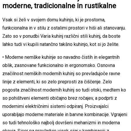
moderne, tradicionalne in rustikalne
Vsak si želi v svojem domu kuhinjo, ki je prostorna,
funkcionalna in v stilu z ostalimi prostori v hiši ali stanovanju.
Zato so v ponudbi Varia kuhinj različni stili kuhinj, da boste
lahko tudi vi kupili natančno takšno kuhinjo, kot si jo želite.
• Moderne nemške kuhinje so navadno čistih in elegantnih
oblik, zasnovane funkcionalno in ergonomsko. Osnovna
značilnost nemških modernih kuhinj so prevladujoče ravne
linije z elementi, ki so zelo preprosti za čiščenje. Zelo
pogosta značilnost modernih kuhinj so tudi otoki, medtem ko
so pohištveni elementi običajno brez ročajev, a podprti z
modernimi električnimi sistemi odpiranj. Proizvajalci
uporabljajo moderne materiale in barvne kombinacije. Vgrajeni
so tudi tehnološko najbolj dovršeni mehanizmi in moderna
okovja. Sicer pa prevladuje visok sijaj v kombinaciji z