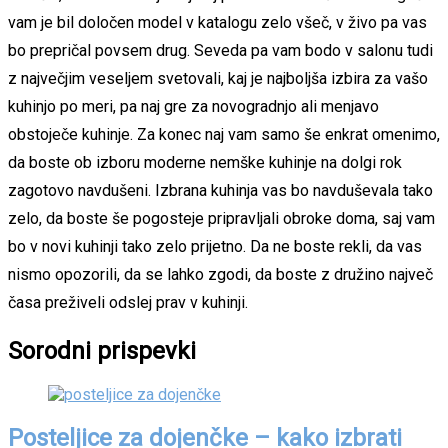
vam je bil določen model v katalogu zelo všeč, v živo pa vas
bo prepričal povsem drug. Seveda pa vam bodo v salonu tudi
z največjim veseljem svetovali, kaj je najboljša izbira za vašo
kuhinjo po meri, pa naj gre za novogradnjo ali menjavo
obstoječe kuhinje. Za konec naj vam samo še enkrat omenimo,
da boste ob izboru moderne nemške kuhinje na dolgi rok
zagotovo navdušeni. Izbrana kuhinja vas bo navduševala tako
zelo, da boste še pogosteje pripravljali obroke doma, saj vam
bo v novi kuhinji tako zelo prijetno. Da ne boste rekli, da vas
nismo opozorili, da se lahko zgodi, da boste z družino največ
časa preživeli odslej prav v kuhinji.
Sorodni prispevki
Posteljice za dojenčke – kako izbrati