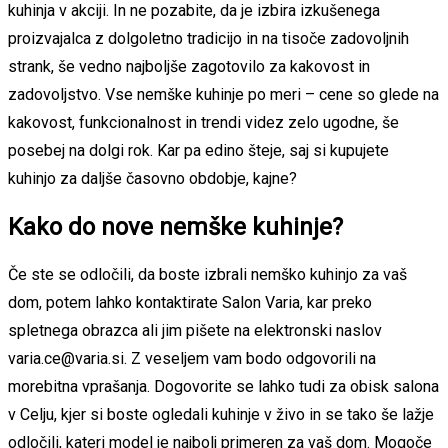
kuhinja v akciji. In ne pozabite, da je izbira izkušenega
proizvajalca z dolgoletno tradicijo in na tisoče zadovoljnih
strank, še vedno najboljše zagotovilo za kakovost in
zadovoljstvo. Vse nemške kuhinje po meri – cene so glede na
kakovost, funkcionalnost in trendi videz zelo ugodne, še
posebej na dolgi rok. Kar pa edino šteje, saj si kupujete
kuhinjo za daljše časovno obdobje, kajne?
Kako do nove nemške kuhinje?
Če ste se odločili, da boste izbrali nemško kuhinjo za vaš
dom, potem lahko kontaktirate Salon Varia, kar preko
spletnega obrazca ali jim pišete na elektronski naslov
varia.ce@varia.si. Z veseljem vam bodo odgovorili na
morebitna vprašanja. Dogovorite se lahko tudi za obisk salona
v Celju, kjer si boste ogledali kuhinje v živo in se tako še lažje
odločili, kateri model je najbolj primeren za vaš dom. Mogoče