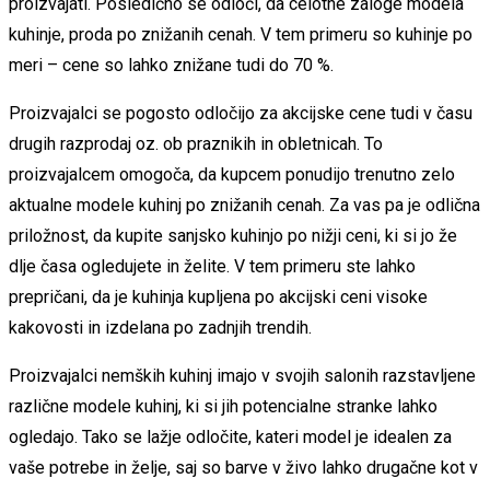
proizvajati. Posledično se odloči, da celotne zaloge modela
kuhinje, proda po znižanih cenah. V tem primeru so kuhinje po
meri – cene so lahko znižane tudi do 70 %.
Proizvajalci se pogosto odločijo za akcijske cene tudi v času
drugih razprodaj oz. ob praznikih in obletnicah. To
proizvajalcem omogoča, da kupcem ponudijo trenutno zelo
aktualne modele kuhinj po znižanih cenah. Za vas pa je odlična
priložnost, da kupite sanjsko kuhinjo po nižji ceni, ki si jo že
dlje časa ogledujete in želite. V tem primeru ste lahko
prepričani, da je kuhinja kupljena po akcijski ceni visoke
kakovosti in izdelana po zadnjih trendih.
Proizvajalci nemških kuhinj imajo v svojih salonih razstavljene
različne modele kuhinj, ki si jih potencialne stranke lahko
ogledajo. Tako se lažje odločite, kateri model je idealen za
vaše potrebe in želje, saj so barve v živo lahko drugačne kot v