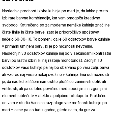
Naslednja prednost izbire kuhinje po meri je, da lahko prosto
izbirate barvne kombinacije, kar vam omogoča kreativno
svobodo. Kot rečeno so za moderne nemške kuhinje značilne
čiste linije in čiste barve, zato je priporočljivo upoštevati
načelo 60-30-10. To pomeni, da je 60 odstotkov barve kuhinje
v primarni umirjeni barvi, ki je po možnosti nevtralna.
Naslednjih 30 odstotkov kuhinje naj bo v sekundarni kontrastni
barvi po lastni izbiri, ki naj razbija monotonost. Zadnjih 10
odstotkov vaše kuhinje pa naj bo obarvano po vaši želji, barva
ali vzorec naj vnese nekaj svežine v kuhinjo. Ena od možnosti
je, da nad kuhališčem namestite ploščice zanimivih oblik ali
velikosti, ali pa celotno površino med spodnjimi in zgornjimi
elementi oblečete v steklo s poljubno fototapeto. Praktično
so vam v studiu Varia na razpolago vse možnosti kuhinje po
meri – cene pa so tudi ugodne, glede na to, da gre za