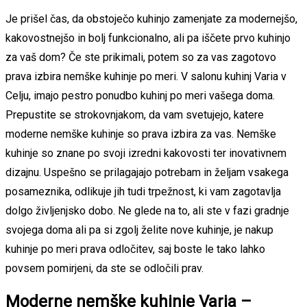
Je prišel čas, da obstoječo kuhinjo zamenjate za modernejšo,
kakovostnejšo in bolj funkcionalno, ali pa iščete prvo kuhinjo
za vaš dom? Če ste prikimali, potem so za vas zagotovo
prava izbira nemške kuhinje po meri. V salonu kuhinj Varia v
Celju, imajo pestro ponudbo kuhinj po meri vašega doma.
Prepustite se strokovnjakom, da vam svetujejo, katere
moderne nemške kuhinje so prava izbira za vas. Nemške
kuhinje so znane po svoji izredni kakovosti ter inovativnem
dizajnu. Uspešno se prilagajajo potrebam in željam vsakega
posameznika, odlikuje jih tudi trpežnost, ki vam zagotavlja
dolgo življenjsko dobo. Ne glede na to, ali ste v fazi gradnje
svojega doma ali pa si zgolj želite nove kuhinje, je nakup
kuhinje po meri prava odločitev, saj boste le tako lahko
povsem pomirjeni, da ste se odločili prav.
Moderne nemške kuhinje Varia –